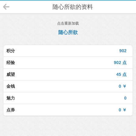
随心所欲的资料
点击重新加载
随心所欲
积分
902
经验
902 点
威望
45 点
金钱
0 ￥
魅力
0
点券
0 ￥