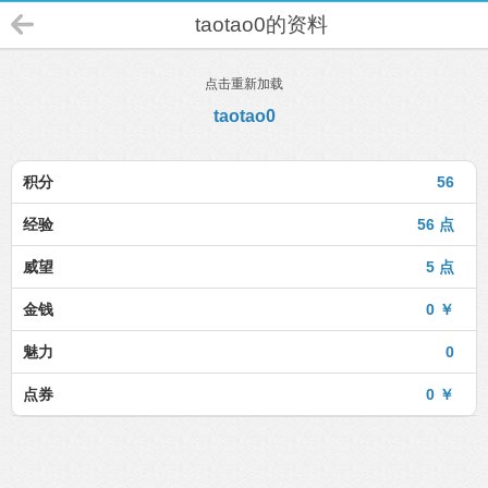
taotao0的资料
点击重新加载
taotao0
积分
56
经验
56 点
威望
5 点
金钱
0 ￥
魅力
0
点券
0 ￥