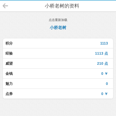
小桥老树的资料
点击重新加载
小桥老树
积分
1113
经验
1113 点
威望
210 点
金钱
0 ￥
魅力
0
点券
0 ￥