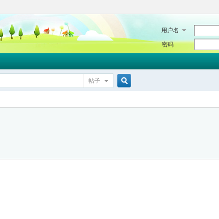
用户名
密码
帖子
搜
索