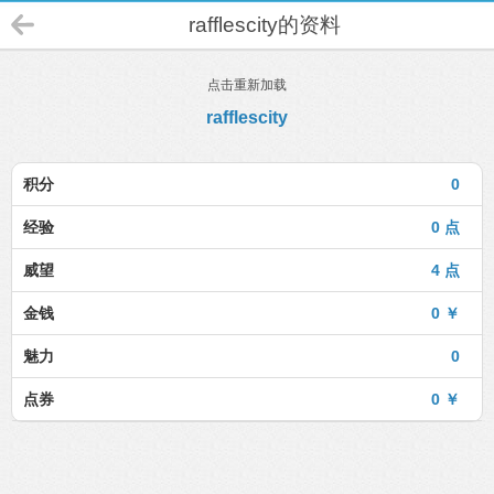
rafflescity的资料
点击重新加载
rafflescity
积分
0
经验
0 点
威望
4 点
金钱
0 ￥
魅力
0
点券
0 ￥