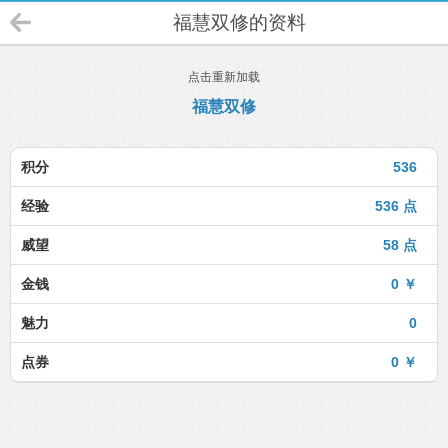
福慧双修的资料
点击重新加载
福慧双修
积分
536
经验
536 点
威望
58 点
金钱
0 ￥
魅力
0
点券
0 ￥