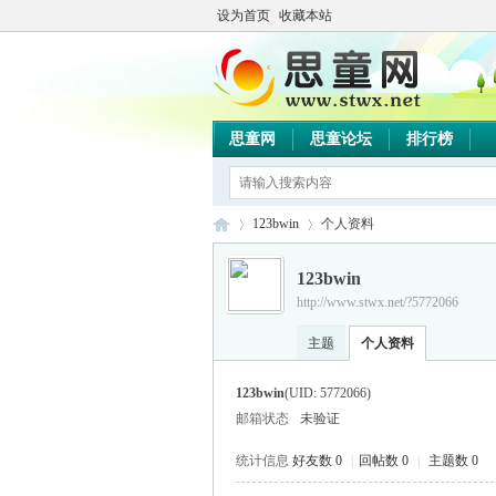
设为首页
收藏本站
思童网
思童论坛
排行榜
123bwin
个人资料
123bwin
http://www.stwx.net/?5772066
思
›
›
主题
个人资料
123bwin
(UID: 5772066)
邮箱状态
未验证
统计信息
好友数 0
|
回帖数 0
|
主题数 0