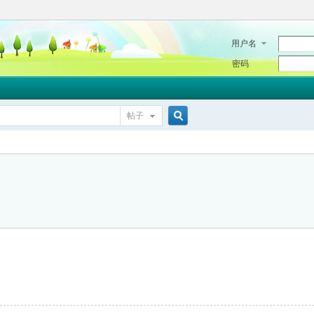
用户名
密码
帖子
搜
索