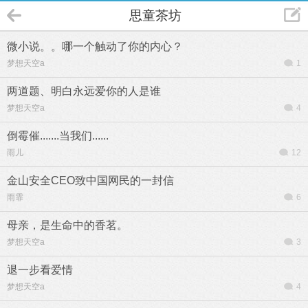
思童茶坊
微小说。。哪一个触动了你的内心？
梦想天空a
1
两道题、明白永远爱你的人是谁
梦想天空a
4
倒霉催.......当我们......
雨儿
12
金山安全CEO致中国网民的一封信
雨霏
6
母亲，是生命中的香茗。
梦想天空a
3
退一步看爱情
梦想天空a
4