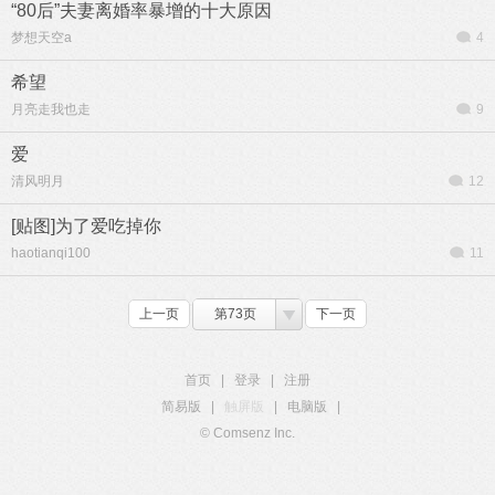
“80后”夫妻离婚率暴增的十大原因
梦想天空a
4
希望
月亮走我也走
9
爱
清风明月
12
[贴图]为了爱吃掉你
haotianqi100
11
上一页
第73页
下一页
首页
|
登录
|
注册
简易版
|
触屏版
|
电脑版
|
© Comsenz Inc.