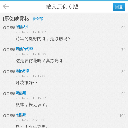
散文原创专版
回复
[原创]凌霄花
看全部
品味人生
#
点击重新加载
6
2011-3-31 17:16:07
诗写的挺好的呀，是原创吗？
浪漫的冬季
#
点击重新加载
7
2011-3-31 17:16:39
这是凌霄花吗？真漂亮呀！
非比寻常
#
点击重新加载
8
2011-3-31 17:17:06
环境很好···
葛志超
#
点击重新加载
9
2011-3-31 18:19:17
很棒，长见识了。
七匹狼
#
点击重新加载
10
2011-4-1 04:23:12
恩～！有点意思。