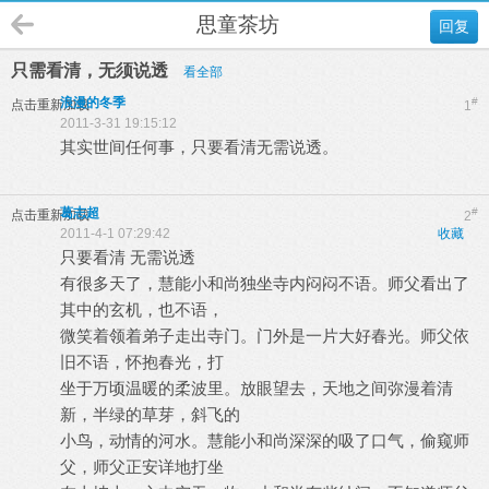
思童茶坊
回复
只需看清，无须说透
看全部
浪漫的冬季
#
点击重新加载
1
2011-3-31 19:15:12
其实世间任何事，只要看清无需说透。
葛志超
#
点击重新加载
2
2011-4-1 07:29:42
收藏
只要看清 无需说透
有很多天了，慧能小和尚独坐寺内闷闷不语。师父看出了
其中的玄机，也不语，
微笑着领着弟子走出寺门。门外是一片大好春光。师父依
旧不语，怀抱春光，打
坐于万顷温暖的柔波里。放眼望去，天地之间弥漫着清
新，半绿的草芽，斜飞的
小鸟，动情的河水。慧能小和尚深深的吸了口气，偷窥师
父，师父正安详地打坐