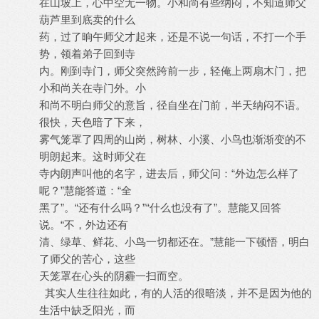
在山坡上，心中空无一物。小和尚有些纳闷，不知道师父
葫芦里到底卖的什么
药，过了晌午师父才起来，还是不说一句话，不打一个手
势，领着弟子回到寺
内。刚到寺门，师父突然跨前一步，轻俺上两扇木门，把
小和尚关在寺门外。小
和尚不明白师父的意旨，径自坐在门前，半天纳闷不语。
很快，天色暗了下来，
雾气笼罩了四周的山岗，树林、小溪、小鸟也渐渐变的不
明朗起来。这时师父在
寺内朗声叫他的名字，进去后，师父问：“外边怎么样了
呢？”慧能答道：“全
黑了”。“还有什么吗？”“什么也没有了”。慧能又回答
说。“不，外边还有
清、绿草、鲜花、小鸟一切都还在。”慧能一下顿悟，明白
了师父的苦心，这些
天笼罩在心头的阴霾一扫而空。
其实人生往往如此，有的人活的很暗淡，并不是因为他的
生活中缺乏阳光，而