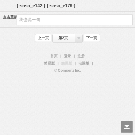
{:soso_e142:} {:soso_e179:}
点击重新加载
上一页
第2页
下一页
首页
|
登录
|
注册
简易版
|
触屏版
|
电脑版
|
© Comsenz Inc.