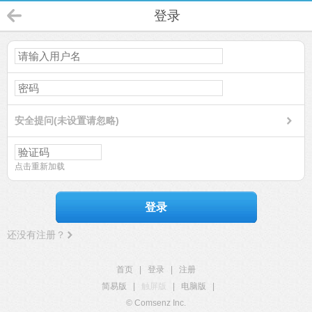
登录
安全提问(未设置请忽略)
点击重新加载
登录
还没有注册？
首页
|
登录
|
注册
简易版
|
触屏版
|
电脑版
|
© Comsenz Inc.