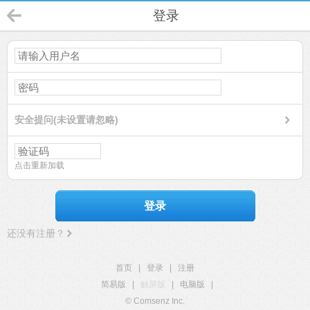
登录
安全提问(未设置请忽略)
点击重新加载
登录
还没有注册？
首页
|
登录
|
注册
简易版
|
触屏版
|
电脑版
|
© Comsenz Inc.