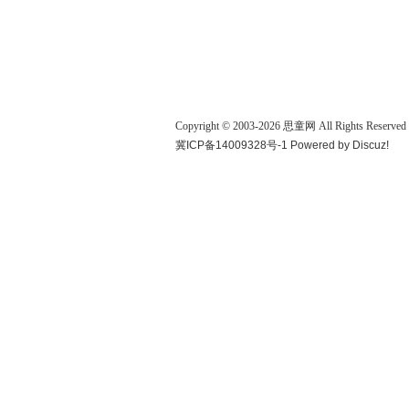
Copyright © 2003-
2026
思童网
All Rights Reserved
冀ICP备14009328号-1
Powered by
Discuz!