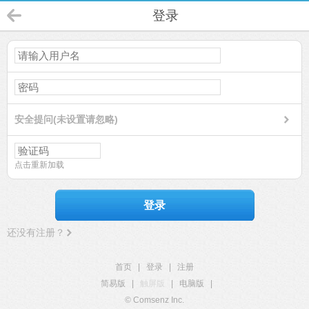
登录
安全提问(未设置请忽略)
点击重新加载
登录
还没有注册？
首页
|
登录
|
注册
简易版
|
触屏版
|
电脑版
|
© Comsenz Inc.