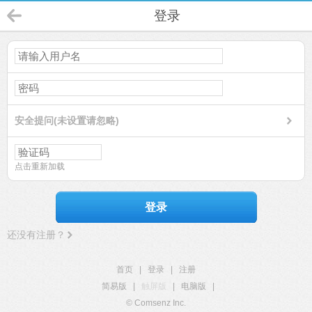
登录
安全提问(未设置请忽略)
点击重新加载
登录
还没有注册？
首页
|
登录
|
注册
简易版
|
触屏版
|
电脑版
|
© Comsenz Inc.