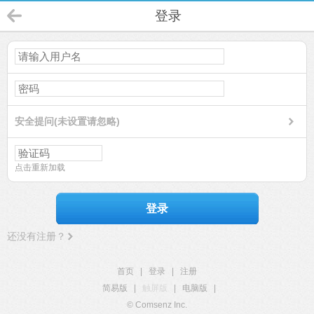
登录
安全提问(未设置请忽略)
点击重新加载
登录
还没有注册？
首页
|
登录
|
注册
简易版
|
触屏版
|
电脑版
|
© Comsenz Inc.