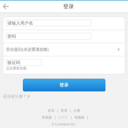
登录
安全提问(未设置请忽略)
点击重新加载
登录
还没有注册？
首页
|
登录
|
注册
简易版
|
触屏版
|
电脑版
|
© Comsenz Inc.