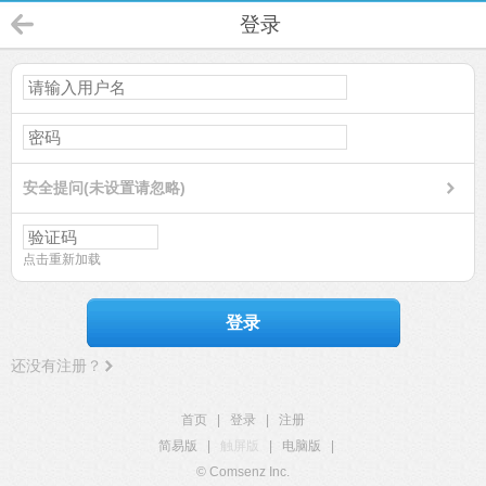
登录
安全提问(未设置请忽略)
点击重新加载
登录
还没有注册？
首页
|
登录
|
注册
简易版
|
触屏版
|
电脑版
|
© Comsenz Inc.