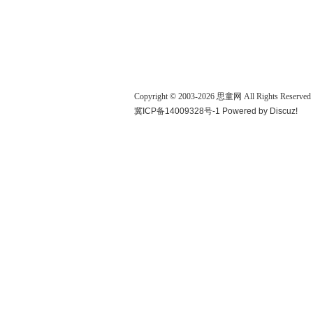
Copyright © 2003-
2026
思童网
All Rights Reserved
冀ICP备14009328号-1
Powered by
Discuz!