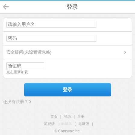
登录
安全提问(未设置请忽略)
点击重新加载
登录
还没有注册？
首页
|
登录
|
注册
简易版
|
触屏版
|
电脑版
|
© Comsenz Inc.