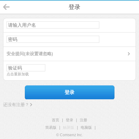
登录
安全提问(未设置请忽略)
点击重新加载
登录
还没有注册？
首页
|
登录
|
注册
简易版
|
触屏版
|
电脑版
|
© Comsenz Inc.