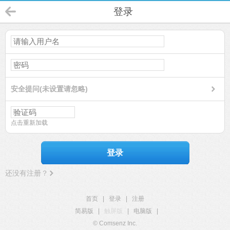
登录
安全提问(未设置请忽略)
点击重新加载
登录
还没有注册？
首页
|
登录
|
注册
简易版
|
触屏版
|
电脑版
|
© Comsenz Inc.