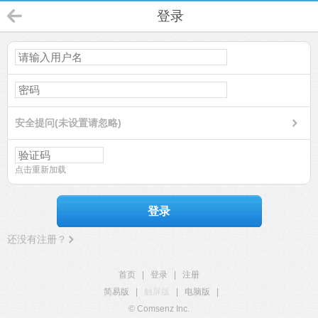
登录
安全提问(未设置请忽略)
点击重新加载
登录
还没有注册？
首页
|
登录
|
注册
简易版
|
触屏版
|
电脑版
|
© Comsenz Inc.