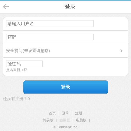
登录
安全提问(未设置请忽略)
点击重新加载
登录
还没有注册？
首页
|
登录
|
注册
简易版
|
触屏版
|
电脑版
|
© Comsenz Inc.