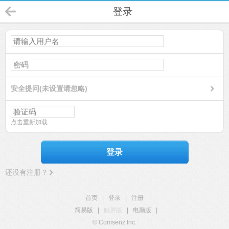
登录
安全提问(未设置请忽略)
点击重新加载
登录
还没有注册？
首页
|
登录
|
注册
简易版
|
触屏版
|
电脑版
|
© Comsenz Inc.