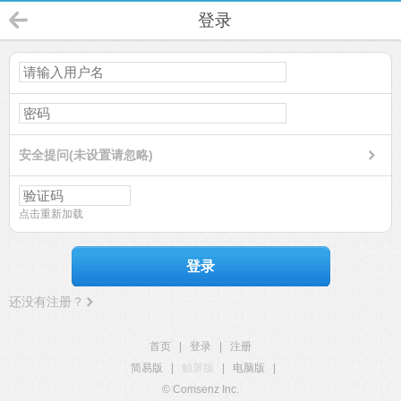
登录
安全提问(未设置请忽略)
点击重新加载
登录
还没有注册？
首页
|
登录
|
注册
简易版
|
触屏版
|
电脑版
|
© Comsenz Inc.