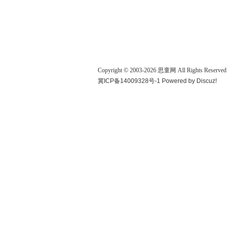
Copyright © 2003-
2026
思童网
All Rights Reserved
冀ICP备14009328号-1
Powered by
Discuz!