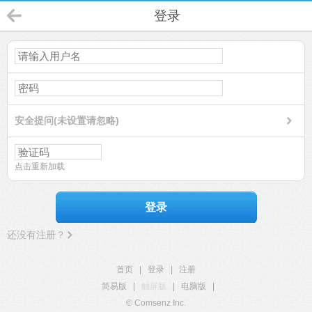
登录
安全提问(未设置请忽略)
点击重新加载
登录
还没有注册？
首页
|
登录
|
注册
简易版
|
触屏版
|
电脑版
|
© Comsenz Inc.