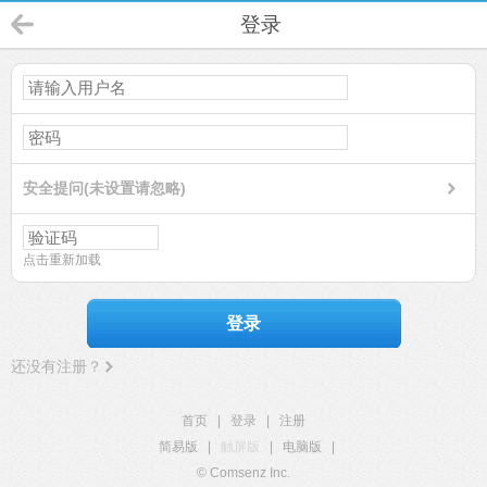
登录
安全提问(未设置请忽略)
点击重新加载
登录
还没有注册？
首页
|
登录
|
注册
简易版
|
触屏版
|
电脑版
|
© Comsenz Inc.