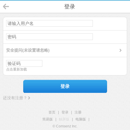
登录
安全提问(未设置请忽略)
点击重新加载
登录
还没有注册？
首页
|
登录
|
注册
简易版
|
触屏版
|
电脑版
|
© Comsenz Inc.