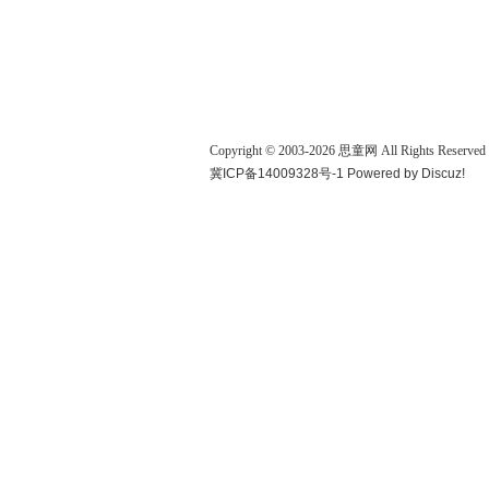
Copyright © 2003-
2026
思童网
All Rights Reserved
冀ICP备14009328号-1
Powered by
Discuz!