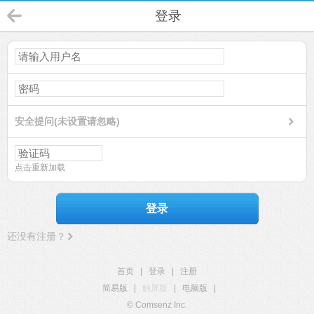
登录
安全提问(未设置请忽略)
点击重新加载
登录
还没有注册？
首页
|
登录
|
注册
简易版
|
触屏版
|
电脑版
|
© Comsenz Inc.