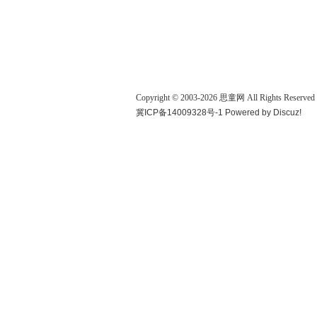
Copyright © 2003-
2026
思童网
All Rights Reserved
冀ICP备14009328号-1
Powered by
Discuz!