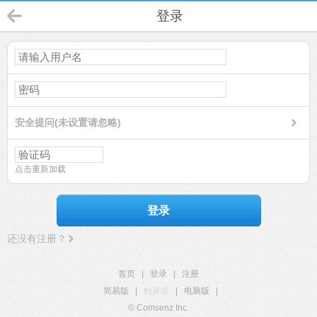
登录
安全提问(未设置请忽略)
点击重新加载
登录
还没有注册？
首页
|
登录
|
注册
简易版
|
触屏版
|
电脑版
|
© Comsenz Inc.