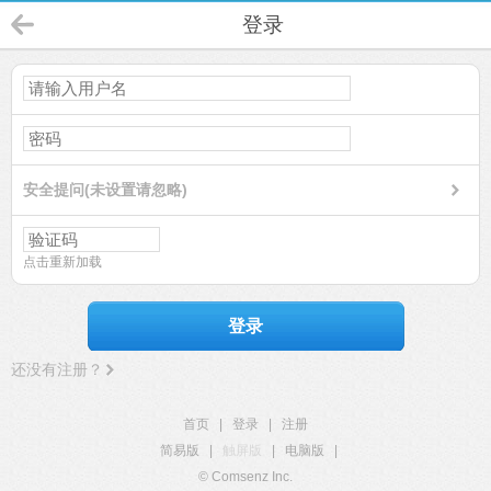
登录
安全提问(未设置请忽略)
点击重新加载
登录
还没有注册？
首页
|
登录
|
注册
简易版
|
触屏版
|
电脑版
|
© Comsenz Inc.