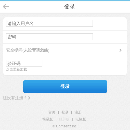
登录
安全提问(未设置请忽略)
点击重新加载
登录
还没有注册？
首页
|
登录
|
注册
简易版
|
触屏版
|
电脑版
|
© Comsenz Inc.