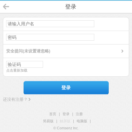
登录
安全提问(未设置请忽略)
点击重新加载
登录
还没有注册？
首页
|
登录
|
注册
简易版
|
触屏版
|
电脑版
|
© Comsenz Inc.