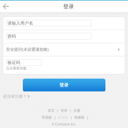
登录
安全提问(未设置请忽略)
点击重新加载
登录
还没有注册？
首页
|
登录
|
注册
简易版
|
触屏版
|
电脑版
|
© Comsenz Inc.