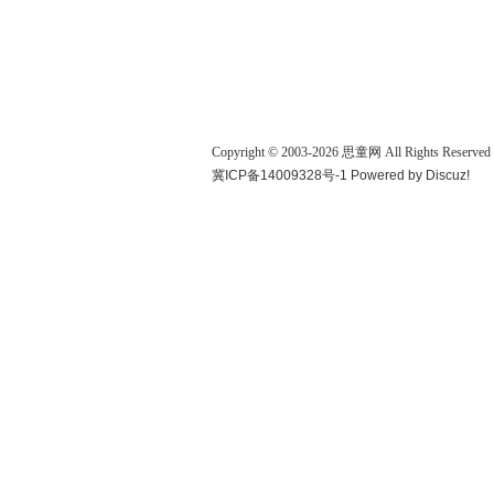
Copyright © 2003-
2026
思童网
All Rights Reserved
冀ICP备14009328号-1
Powered by
Discuz!