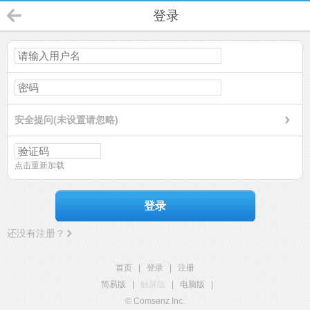
登录
安全提问(未设置请忽略)
点击重新加载
登录
还没有注册？
首页
|
登录
|
注册
简易版
|
触屏版
|
电脑版
|
© Comsenz Inc.