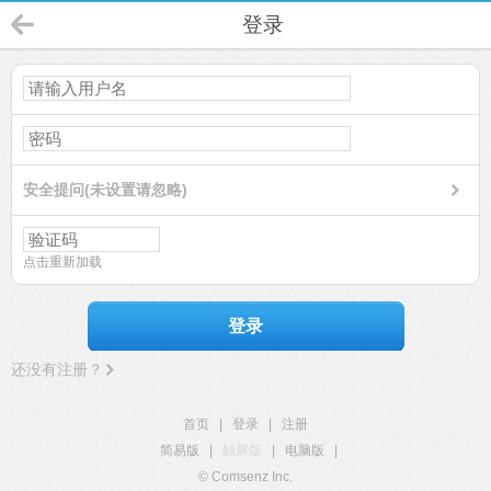
登录
安全提问(未设置请忽略)
点击重新加载
登录
还没有注册？
首页
|
登录
|
注册
简易版
|
触屏版
|
电脑版
|
© Comsenz Inc.