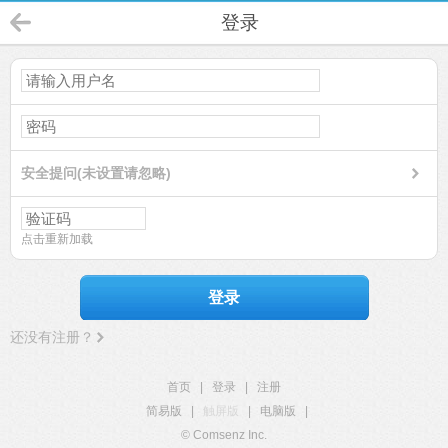
登录
安全提问(未设置请忽略)
点击重新加载
登录
还没有注册？
首页
|
登录
|
注册
简易版
|
触屏版
|
电脑版
|
© Comsenz Inc.