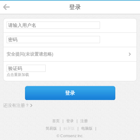
登录
安全提问(未设置请忽略)
点击重新加载
登录
还没有注册？
首页
|
登录
|
注册
简易版
|
触屏版
|
电脑版
|
© Comsenz Inc.