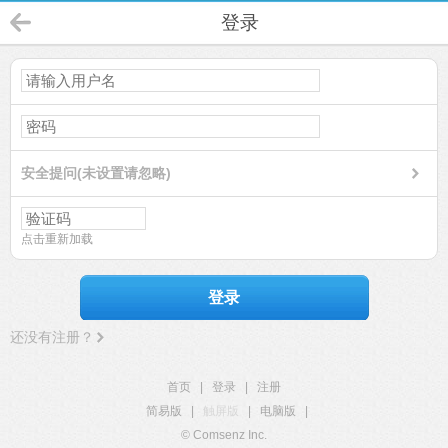
登录
安全提问(未设置请忽略)
点击重新加载
登录
还没有注册？
首页
|
登录
|
注册
简易版
|
触屏版
|
电脑版
|
© Comsenz Inc.