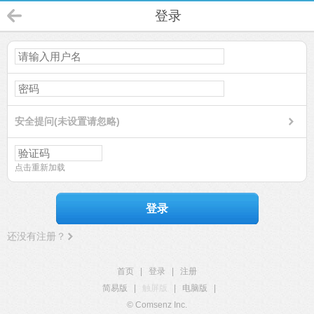
登录
安全提问(未设置请忽略)
点击重新加载
登录
还没有注册？
首页
|
登录
|
注册
简易版
|
触屏版
|
电脑版
|
© Comsenz Inc.