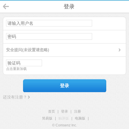
登录
安全提问(未设置请忽略)
点击重新加载
登录
还没有注册？
首页
|
登录
|
注册
简易版
|
触屏版
|
电脑版
|
© Comsenz Inc.