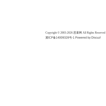
Copyright © 2003-
2026
思童网
All Rights Reserved
冀ICP备14009328号-1
Powered by
Discuz!