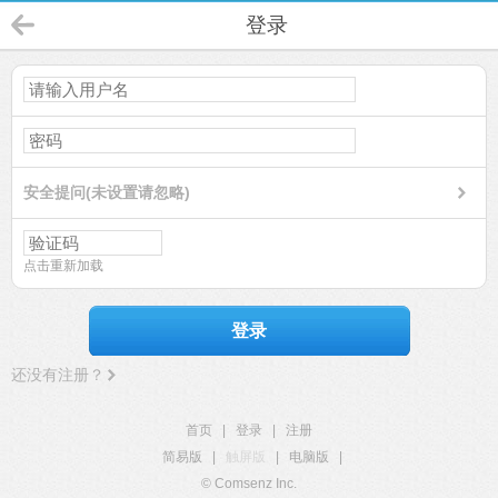
登录
安全提问(未设置请忽略)
点击重新加载
登录
还没有注册？
首页
|
登录
|
注册
简易版
|
触屏版
|
电脑版
|
© Comsenz Inc.