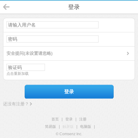
登录
安全提问(未设置请忽略)
点击重新加载
登录
还没有注册？
首页
|
登录
|
注册
简易版
|
触屏版
|
电脑版
|
© Comsenz Inc.